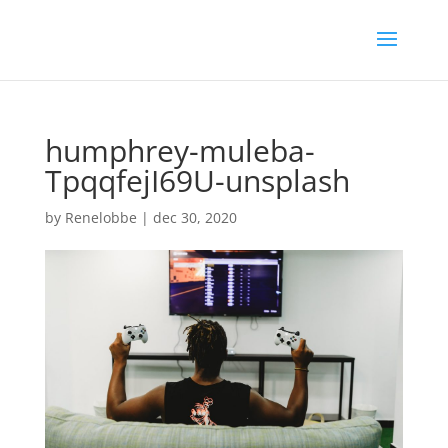
humphrey-muleba-
TpqqfejI69U-unsplash
by
Renelobbe
|
dec 30, 2020