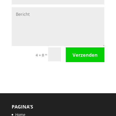
Verzenden
=
4 + 8
PAGINA’S
Home