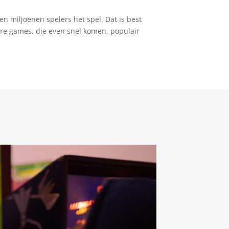
n miljoenen spelers het spel. Dat is best
dere games, die even snel komen, populair