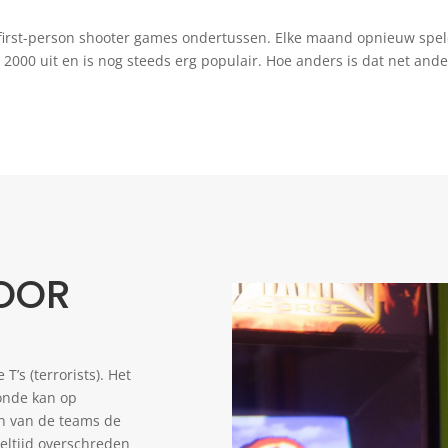
first-person shooter games ondertussen. Elke maand opnieuw spele
 2000 uit en is nog steeds erg populair. Hoe anders is dat net an
VOOR
T’s (terrorists). Het
ronde kan op
en van de teams de
eltijd overschreden