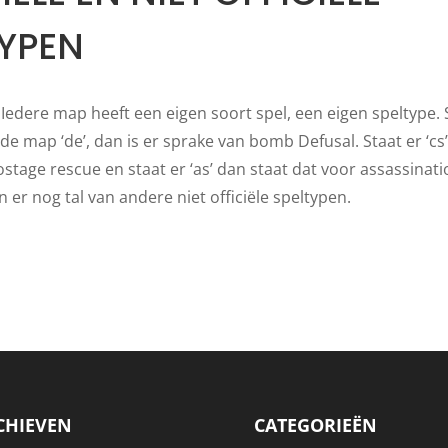
TYPEN
Iedere map heeft een eigen soort spel, een eigen speltype. 
e map ‘de’, dan is er sprake van bomb Defusal. Staat er ‘cs’
stage rescue en staat er ‘as’ dan staat dat voor assassinati
n er nog tal van andere niet officiële speltypen.
CHIEVEN
CATEGORIEËN