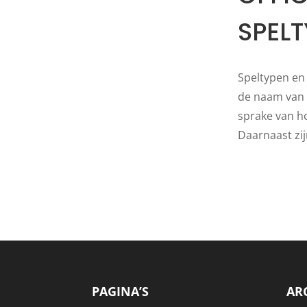
SPEL
Speltypen en 
de naam van d
sprake van ho
Daarnaast zij
PAGINA’S
AR