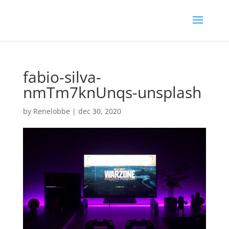
fabio-silva-
nmTm7knUnqs-unsplash
by
Renelobbe
|
dec 30, 2020